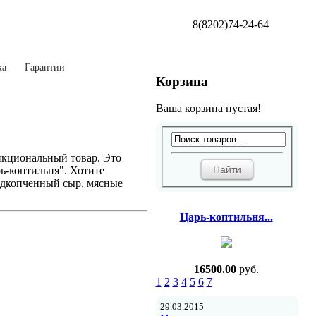
8(8202)74-24-64
ка
Гарантии
Корзина
Ваша корзина пустая!
нкциональный товар. Это
ь-коптильня". Хотите
одкопченный сыр, мясные
Царь-коптильня...
16500.00
руб.
1
2
3
4
5
6
7
29.03.2015