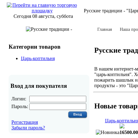
Русские традиции - "Цар
Сегодня 08 августа, суббота
Главная
Наша про
Категории товаров
Русские тра
Царь-коптильня
В нашем интернет-м
"царь-коптильня". Х
пожарить шашлык на
Вход для покупателя
продукты - это "Цар
Логин:
Новые това
Пароль:
Царь-коптильн
Регистрация
Забыли пароль?
16500.00