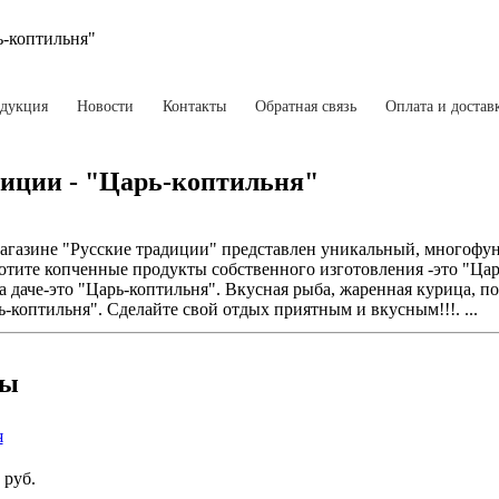
ь-коптильня"
дукция
Новости
Контакты
Обратная связь
Оплата и достав
диции - "Царь-коптильня"
агазине "Русские традиции" представлен уникальный, многофу
отите копченные продукты собственного изготовления -это "Цар
 даче-это "Царь-коптильня". Вкусная рыба, жаренная курица, п
ь-коптильня". Сделайте свой отдых приятным и вкусным!!!. ...
ры
я
руб.